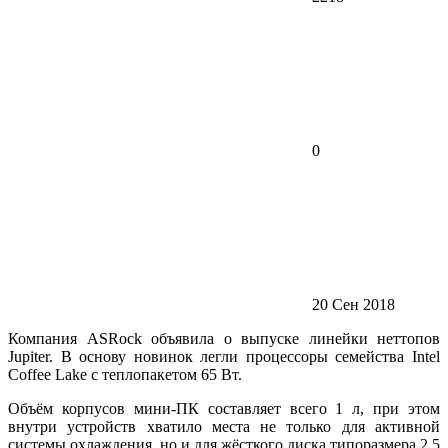
0
20 Сен 2018
Компания ASRock объявила о выпуске линейки неттопов
Jupiter. В основу новинок легли процессоры семейства Intel
Coffee Lake с теплопакетом 65 Вт.
Объём корпусов мини-ПК составляет всего 1 л, при этом
внутри устройств хватило места не только для активной
системы охлаждения, но и для жёсткого диска типоразмера 2,5