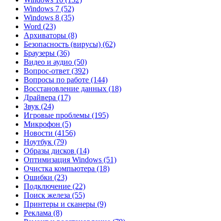
Windows 7
(52)
Windows 8
(35)
Word
(23)
Архиваторы
(8)
Безопасность (вирусы)
(62)
Браузеры
(36)
Видео и аудио
(50)
Вопрос-ответ
(392)
Вопросы по работе
(144)
Восстановление данных
(18)
Драйвера
(17)
Звук
(24)
Игровые проблемы
(195)
Микрофон
(5)
Новости
(4156)
Ноутбук
(79)
Образы дисков
(14)
Оптимизация Windows
(51)
Очистка компьютера
(18)
Ошибки
(23)
Подключение
(22)
Поиск железа
(55)
Принтеры и сканеры
(9)
Реклама
(8)