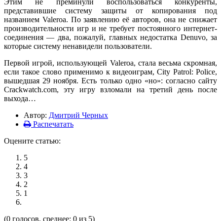
Этим не преминули воспользоваться конкуренты,
представившие систему защиты от копирования под
названием Valeroa. По заявлению её авторов, она не снижает
производительности игр и не требует постоянного интернет-
соединения — два, пожалуй, главных недостатка Denuvo, за
которые систему ненавидели пользователи.
Первой игрой, использующей Valeroa, стала весьма скромная,
если такое слово применимо к видеоиграм, City Patrol: Police,
вышедшая 29 ноября. Есть только одно «но»: согласно сайту
Crackwatch.com, эту игру взломали на третий день после
выхода…
Автор:
Дмитрий Черных
Распечатать
Оцените статью:
5
4
3
2
1
(0 голосов, среднее: 0 из 5)