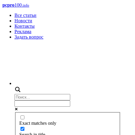
pcpro
100
.info
Все статьи
Новости
Контакты
Реклама
Задать вопрос
Exact matches only
Search in title