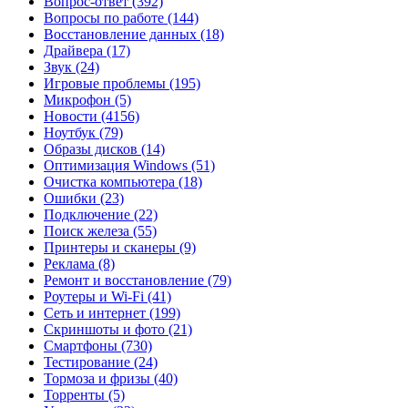
Вопрос-ответ
(392)
Вопросы по работе
(144)
Восстановление данных
(18)
Драйвера
(17)
Звук
(24)
Игровые проблемы
(195)
Микрофон
(5)
Новости
(4156)
Ноутбук
(79)
Образы дисков
(14)
Оптимизация Windows
(51)
Очистка компьютера
(18)
Ошибки
(23)
Подключение
(22)
Поиск железа
(55)
Принтеры и сканеры
(9)
Реклама
(8)
Ремонт и восстановление
(79)
Роутеры и Wi-Fi
(41)
Сеть и интернет
(199)
Скриншоты и фото
(21)
Смартфоны
(730)
Тестирование
(24)
Тормоза и фризы
(40)
Торренты
(5)