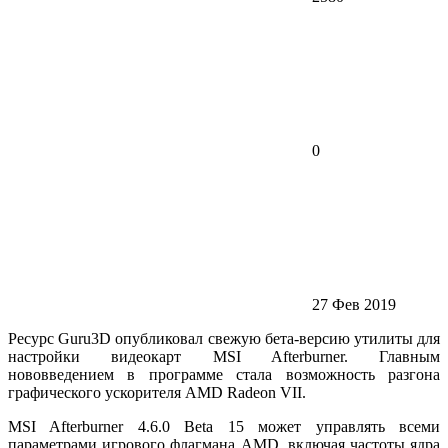
0
27 Фев 2019
Ресурс Guru3D опубликовал свежую бета-версию утилиты для
настройки видеокарт MSI Afterburner. Главным
нововведением в программе стала возможность разгона
графического ускорителя AMD Radeon VII.
MSI Afterburner 4.6.0 Beta 15 может управлять всеми
параметрами игрового флагмана AMD, включая частоты ядра