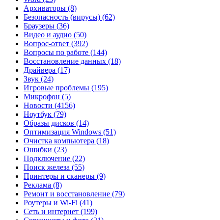
Архиваторы
(8)
Безопасность (вирусы)
(62)
Браузеры
(36)
Видео и аудио
(50)
Вопрос-ответ
(392)
Вопросы по работе
(144)
Восстановление данных
(18)
Драйвера
(17)
Звук
(24)
Игровые проблемы
(195)
Микрофон
(5)
Новости
(4156)
Ноутбук
(79)
Образы дисков
(14)
Оптимизация Windows
(51)
Очистка компьютера
(18)
Ошибки
(23)
Подключение
(22)
Поиск железа
(55)
Принтеры и сканеры
(9)
Реклама
(8)
Ремонт и восстановление
(79)
Роутеры и Wi-Fi
(41)
Сеть и интернет
(199)