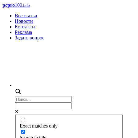
pcpro
100
.info
Все статьи
Новости
Контакты
Реклама
Задать вопрос
Exact matches only
Search in title