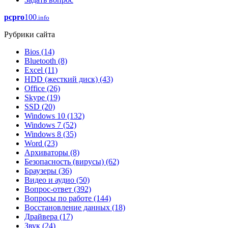
pcpro
100
.info
Рубрики сайта
Bios
(14)
Bluetooth
(8)
Excel
(11)
HDD (жесткий диск)
(43)
Office
(26)
Skype
(19)
SSD
(20)
Windows 10
(132)
Windows 7
(52)
Windows 8
(35)
Word
(23)
Архиваторы
(8)
Безопасность (вирусы)
(62)
Браузеры
(36)
Видео и аудио
(50)
Вопрос-ответ
(392)
Вопросы по работе
(144)
Восстановление данных
(18)
Драйвера
(17)
Звук
(24)