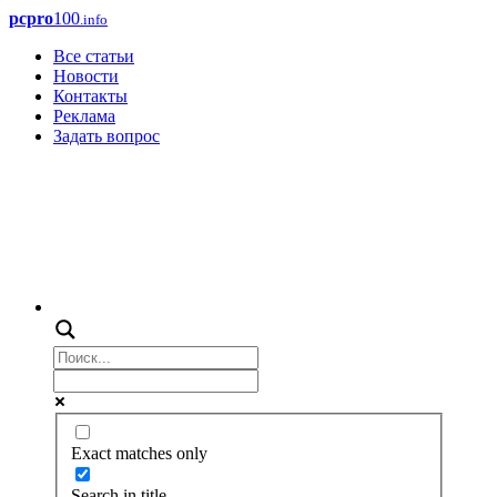
pcpro
100
.info
Все статьи
Новости
Контакты
Реклама
Задать вопрос
Exact matches only
Search in title