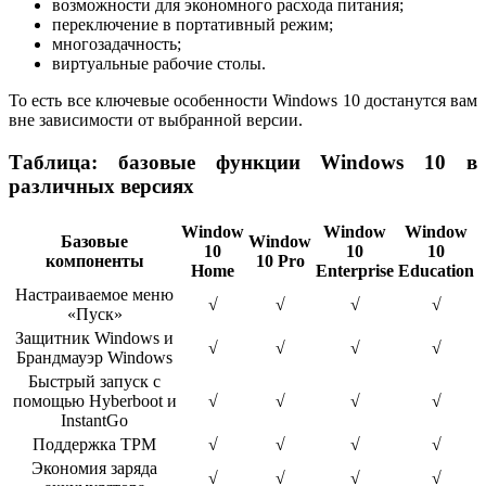
возможности для экономного расхода питания;
переключение в портативный режим;
многозадачность;
виртуальные рабочие столы.
То есть все ключевые особенности Windows 10 достанутся вам
вне зависимости от выбранной версии.
Таблица: базовые функции Windows 10 в
различных версиях
Window
Window
Window
Базовые
Window
10
10
10
компоненты
10 Pro
Home
Enterprise
Education
Настраиваемое меню
√
√
√
√
«Пуск»
Защитник Windows и
√
√
√
√
Брандмауэр Windows
Быстрый запуск с
помощью Hyberboot и
√
√
√
√
InstantGo
Поддержка TPM
√
√
√
√
Экономия заряда
√
√
√
√