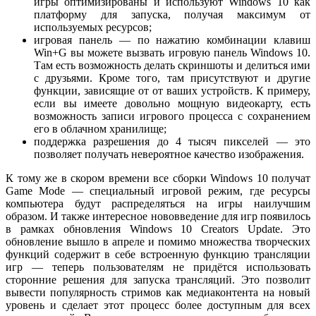
игры оптимизированы и используют Windows 10 как
платформу для запуска, получая максимум от
используемых ресурсов;
игровая панель — по нажатию комбинации клавиш
Win+G вы можете вызвать игровую панель Windows 10.
Там есть возможность делать скриншоты и делиться ими
с друзьями. Кроме того, там присутствуют и другие
функции, зависящие от от ваших устройств. К примеру,
если вы имеете довольно мощную видеокарту, есть
возможность записи игрового процесса с сохранением
его в облачном хранилище;
поддержка разрешения до 4 тысяч пикселей — это
позволяет получать невероятное качество изображения.
К тому же в скором времени все сборки Windows 10 получат
Game Mode — специальный игровой режим, где ресурсы
компьютера будут распределяться на игры наилучшим
образом. И также интересное нововведение для игр появилось
в рамках обновления Windows 10 Creators Update. Это
обновление вышло в апреле и помимо множества творческих
функций содержит в себе встроенную функцию трансляции
игр — теперь пользователям не придётся использовать
сторонние решения для запуска трансляций. Это позволит
вывести популярность стримов как медиаконтента на новый
уровень и сделает этот процесс более доступным для всех