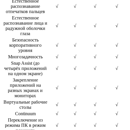
Естественное
распознавание
√
√
√
√
отпечатков пальцев
Естественное
распознавание лица и
√
√
√
√
радужной оболочки
глаза
Безопасность
корпоративного
√
√
√
√
уровня
Многозадачность
√
√
√
√
Snap Assist (до
четырёх приложений
√
√
√
√
на одном экране)
Закрепление
приложений на
√
√
√
√
разных экранах и
мониторах
Виртуальные рабочие
√
√
√
√
столы
Continuum
√
√
√
√
Переключение из
режима ПК в режим
√
√
√
√