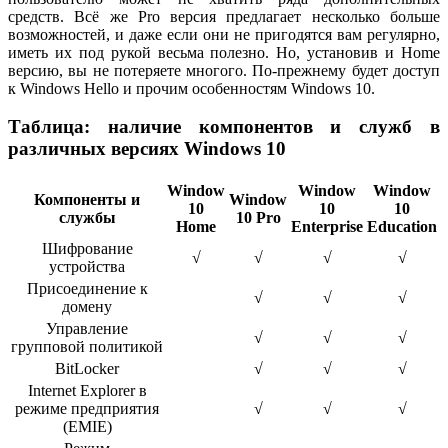
средств. Всё же Pro версия предлагает несколько больше
возможностей, и даже если они не пригодятся вам регулярно,
иметь их под рукой весьма полезно. Но, установив и Home
версию, вы не потеряете многого. По-прежнему будет доступ
к Windows Hello и прочим особенностям Windows 10.
Таблица: наличие компонентов и служб в
различных версиях Windows 10
Window
Window
Window
Компоненты и
Window
10
10
10
службы
10 Pro
Home
Enterprise
Education
Шифрование
√
√
√
√
устройства
Присоединение к
√
√
√
домену
Управление
√
√
√
групповой политикой
BitLocker
√
√
√
Internet Explorer в
режиме предприятия
√
√
√
(EMIE)