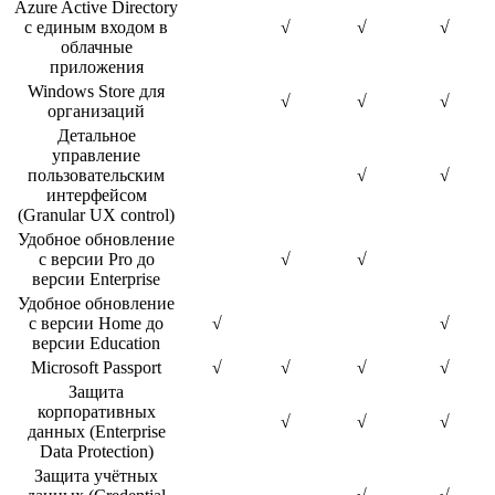
Azure Active Directory
с единым входом в
√
√
√
облачные
приложения
Windows Store для
√
√
√
организаций
Детальное
управление
пользовательским
√
√
интерфейсом
(Granular UX control)
Удобное обновление
с версии Pro до
√
√
версии Enterprise
Удобное обновление
с версии Home до
√
√
версии Education
Microsoft Passport
√
√
√
√
Защита
корпоративных
√
√
√
данных (Enterprise
Data Protection)
Защита учётных