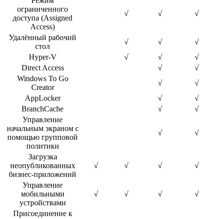
Режим
ограниченного
√
√
√
доступа (Assigned
Access)
Удалённый рабочий
√
√
√
стол
Hyper-V
√
√
√
Direct Access
√
√
Windows To Go
√
√
Creator
AppLocker
√
√
BranchCache
√
√
Управление
начальным экраном с
√
√
помощью групповой
политики
Загрузка
неопубликованных
√
√
√
√
бизнес-приложений
Управление
мобильными
√
√
√
√
устройствами
Присоединение к