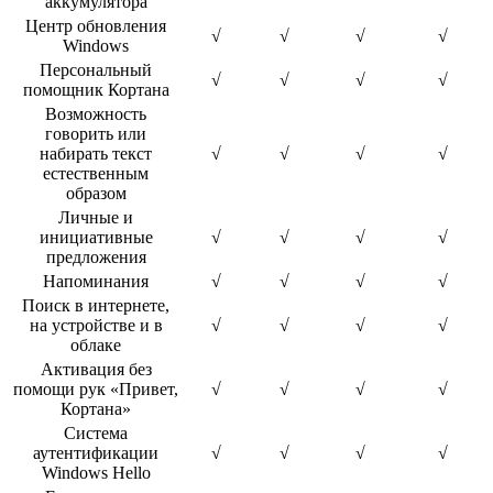
аккумулятора
Центр обновления
√
√
√
√
Windows
Персональный
√
√
√
√
помощник Кортана
Возможность
говорить или
набирать текст
√
√
√
√
естественным
образом
Личные и
инициативные
√
√
√
√
предложения
Напоминания
√
√
√
√
Поиск в интернете,
на устройстве и в
√
√
√
√
облаке
Активация без
помощи рук «Привет,
√
√
√
√
Кортана»
Система
аутентификации
√
√
√
√
Windows Hello