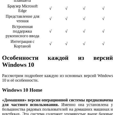
планшета
Браузер Microsoft
√
√
√
√
Edge
Представление для
√
√
√
√
чтения
Встроенная
поддержка
√
√
√
√
рукописного ввода
Интеграция с
√
√
√
√
Кортаной
Особенности каждой из версий
Windows 10
Рассмотрим подробнее каждую из основных версий Windows
10 и её особенности.
Windows 10 Home
«Домашняя» версия операционной системы предназначена
для частного использования.
Именно она установлена у
большинства рядовых пользователей на домашних машинах и
ноутбуках. Эта система содержит упомянутые выше базовые