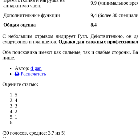
Время отклика и нагрузка на
9,9 (минимальное врем
аппаратную часть
Дополнительные функции
9,4 (более 30 специа
Общая оценка
8,4
С небольшим отрывом лидирует Гугл. Действительно, он да
смартфонов и планшетов.
Однако для сложных профессионал
Оба поисковика имеют как сильные, так и слабые стороны. Ва
нише.
Автор:
d-gan
Распечатать
Оцените статью:
5
4
3
2
1
(30 голосов, среднее: 3.7 из 5)