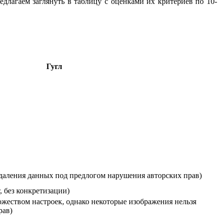
лагаем заглянуть в таблицу с оценками их критериев по 10-
Гугл
удаления данных под предлогом нарушения авторских прав)
т, без конкретизации)
ножеством настроек, однако некоторые изображения нельзя
рав)