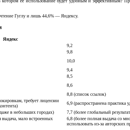
 котором её использование будет удобным и эффективным? Пред
очтение Гуглу и лишь 44,6% — Яндексу.
м
Яндекс
9,2
9,8
10,0
9,4
8,5
8,6
8,8 (список ссылок)
локировкам, требует лицензии
6,9 (распространена практика 
контента)
 даже в небольших городах)
7,7 (более глобальный результа
я выдача, мало встроенных
6,8 (более полная выдача со м
использовать из-за авторских п