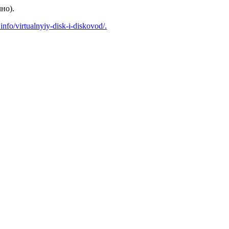
но).
info/virtualnyiy-disk-i-diskovod/.