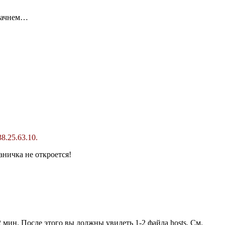
 начнем…
8.25.63.10.
аничка не откроется!
2 мин. После этого вы должны увидеть 1-2 файла hosts. См.