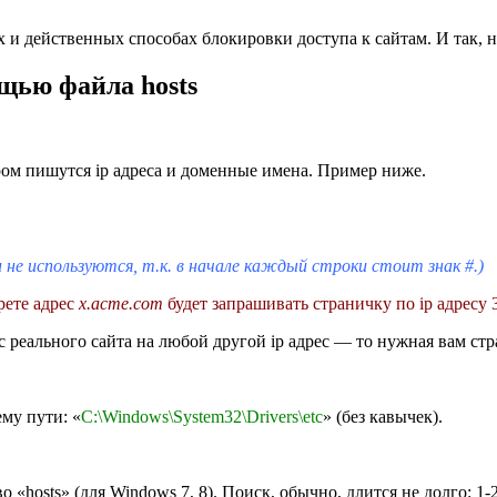
ых и действенных способах блокировки доступа к сайтам. И так,
ощью файла hosts
ром пишутся ip адреса и доменные имена. Пример ниже.
и не используются, т.к. в начале каждый строки стоит знак #.)
ерете адрес
x.acme.com
будет запрашивать страничку по ip адресу 3
с реального сайта на любой другой ip адрес — то нужная вам стр
му пути: «
C:\Windows\System32\Drivers\etc
» (без кавычек).
о «hosts» (для Windows 7, 8). Поиск, обычно, длится не долго: 1-