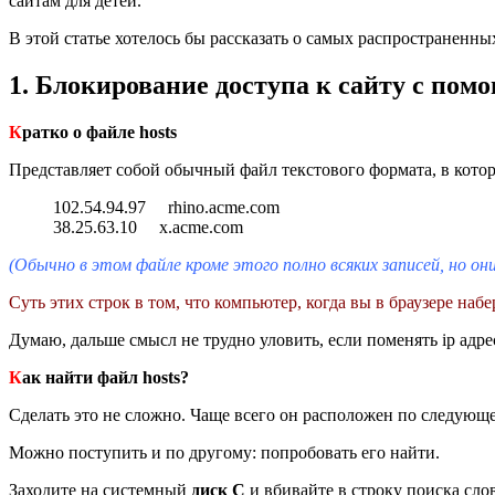
сайтам для детей.
В этой статье хотелось бы рассказать о самых распространенн
1. Блокирование доступа к сайту с пом
К
ратко о файле hosts
Представляет собой обычный файл текстового формата, в кото
102.54.94.97 rhino.acme.com
38.25.63.10 x.acme.com
(Обычно в этом файле кроме этого полно всяких записей, но он
Суть этих строк в том, что компьютер, когда вы в браузере наб
Думаю, дальше смысл не трудно уловить, если поменять ip адре
К
ак найти файл hosts?
Сделать это не сложно. Чаще всего он расположен по следующе
Можно поступить и по другому: попробовать его найти.
Заходите на системный
диск C
и вбивайте в строку поиска слов