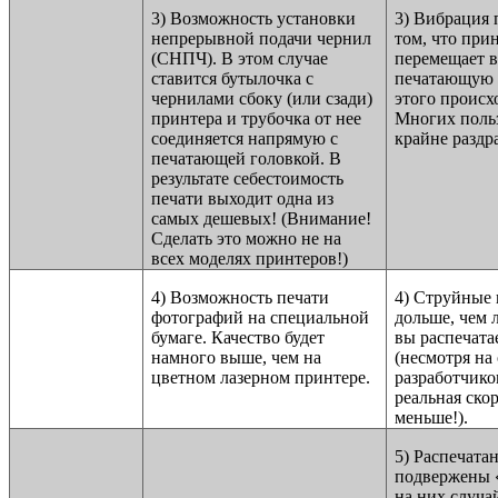
3) Возможность установки
3) Вибрация 
непрерывной подачи чернил
том, что при
(СНПЧ). В этом случае
перемещает в
ставится бутылочка с
печатающую 
чернилами сбоку (или сзади)
этого происх
принтера и трубочка от нее
Многих польз
соединяется напрямую с
крайне раздр
печатающей головкой. В
результате себестоимость
печати выходит одна из
самых дешевых! (Внимание!
Сделать это можно не на
всех моделях принтеров!)
4) Возможность печати
4) Струйные
фотографий на специальной
дольше, чем 
бумаге. Качество будет
вы распечата
намного выше, чем на
(несмотря на
цветном лазерном принтере.
разработчико
реальная скор
меньше!).
5) Распечата
подвержены 
на них случа