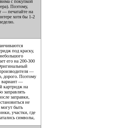
авима с покупкой
ера). Поэтому,
т — печатайте на
нтере хотя бы 1-2
неделю.
канчиваются
тридж под краску,
 небольшого
ает его на 200-300
 Оригинальный
 производителя —
о, дорого. Поэтому
 вариант —
ой картридж на
бо заправлять
после заправки,
 становиться не
: могут быть
инки, участки, где
атались символы,