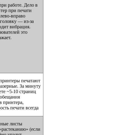
при работе. Дело в
нтер при печати
лево-вправо
головку — из-за
одит вибрация.
ователей это
ажает.
 принтеры печатают
лазерные. За минуту
ете ~5-10 страниц
 обещания
в принтера,
ость печати всегда
нные листы
«растеканию» (если
йно упадут,