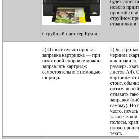
будет сопост
нового принт
простой сове
струйном при
странички в 
Струйный принтер Epson
2) Относительно простая
2) Быстро за
заправка картриджа — при
чернила (кар
некоторой сноровке можно
как правило,
заправлять картридж
размера, хват
самостоятельно с помощью
листов А4).
шприца.
картридж от
стоит, обычн
оптимальный
отдавать так
заправку (ли
самому). Но 
часто, печать
такой четкой
полосы, крап
плохо пропеч
текст.