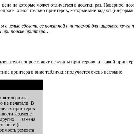
цена на которые может отличаться в десятки раз. Наверное, поэ
опросы относительно принтеров, которые мне задают (информация
с целью сделать ее понятной и читаемой для широкого круга п
й при поиске принтера…
ьзователи вопрос ставят не «типы принтеров», а «какой принтер
типа принтера в виде таблички: получается очень наглядно.
ыхают чернила,
о не печатали. В
оделях принтеров
ивести к замене
 других — замена
оловки (в
оимость ремонта