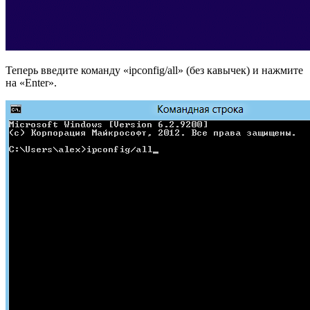
Теперь введите команду «ipconfig/all» (без кавычек) и нажмите
на «Enter».