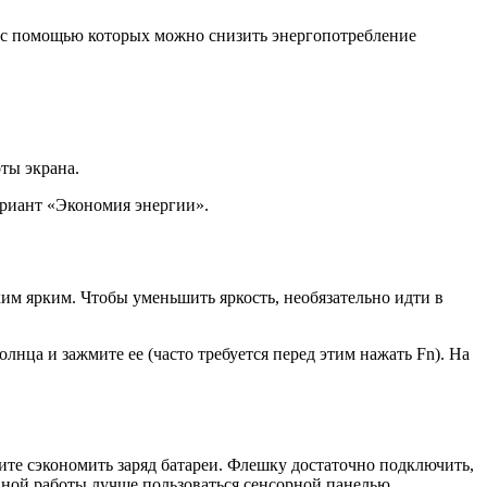
, с помощью которых можно снизить энергопотребление
ты экрана.
ариант «Экономия энергии».
ким ярким. Чтобы уменьшить яркость, необязательно идти в
нца и зажмите ее (часто требуется перед этим нажать Fn). На
ите сэкономить заряд батареи. Флешку достаточно подключить,
вной работы лучше пользоваться сенсорной панелью.