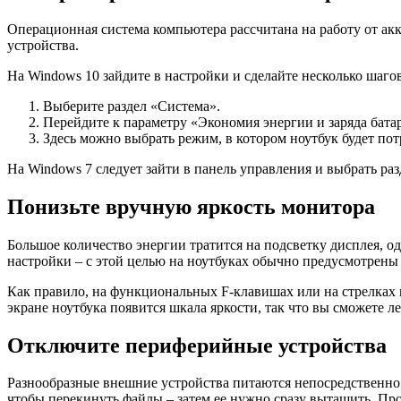
Операционная система компьютера рассчитана на работу от ак
устройства.
На Windows 10 зайдите в настройки и сделайте несколько шагов
Выберите раздел «Система».
Перейдите к параметру «Экономия энергии и заряда бата
Здесь можно выбрать режим, в котором ноутбук будет по
На Windows 7 следует зайти в панель управления и выбрать р
Понизьте вручную яркость монитора
Большое количество энергии тратится на подсветку дисплея, о
настройки – с этой целью на ноутбуках обычно предусмотрены
Как правило, на функциональных F-клавишах или на стрелках н
экране ноутбука появится шкала яркости, так что вы сможете л
Отключите периферийные устройства
Разнообразные внешние устройства питаются непосредственно о
чтобы перекинуть файлы – затем ее нужно сразу вытащить. Пр