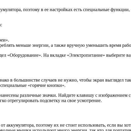
кумулятора, поэтому в ее настройках есть специальные функции
:
реи».
треблять меньше энергии, а также вручную уменьшить время рабо
аздел «Оборудование». На вкладке «Электропитание» выберите в
днако в большинстве случаев не нужно, чтобы экран выглядел та
 специальные «горячие кнопки».
анесены различные значки. Найдите клавишу с изображением сол
егко отрегулировать подсветку на свое усмотрение.
т аккумулятора, поэтому их не стоит использовать, если вы хот
оводные мышки используют много энергии, так что для портати