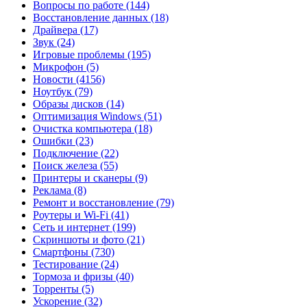
Вопросы по работе
(144)
Восстановление данных
(18)
Драйвера
(17)
Звук
(24)
Игровые проблемы
(195)
Микрофон
(5)
Новости
(4156)
Ноутбук
(79)
Образы дисков
(14)
Оптимизация Windows
(51)
Очистка компьютера
(18)
Ошибки
(23)
Подключение
(22)
Поиск железа
(55)
Принтеры и сканеры
(9)
Реклама
(8)
Ремонт и восстановление
(79)
Роутеры и Wi-Fi
(41)
Сеть и интернет
(199)
Скриншоты и фото
(21)
Смартфоны
(730)
Тестирование
(24)
Тормоза и фризы
(40)
Торренты
(5)
Ускорение
(32)