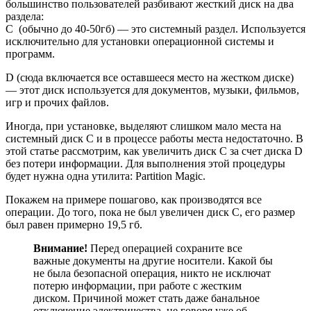
большинство пользователей разбивают жесткий диск на два
раздела:
C (обычно до 40-50гб) — это системный раздел. Используется
исключительно для установки операционной системы и
программ.
D (сюда включается все оставшееся место на жестком диске)
— этот диск используется для документов, музыки, фильмов,
игр и прочих файлов.
Иногда, при установке, выделяют слишком мало места на
системный диск C и в процессе работы места недостаточно. В
этой статье рассмотрим, как увеличить диск C за счет диска D
без потери информации. Для выполнения этой процедуры
будет нужна одна утилита: Partition Magic.
Покажем на примере пошагово, как производятся все
операции. До того, пока не был увеличен диск C, его размер
был равен примерно 19,5 гб.
Внимание!
Перед операцией сохраните все
важные документы на другие носители. Какой бы
не была безопасной операция, никто не исключат
потерю информации, при работе с жестким
диском. Причиной может стать даже банальное
отключение электричества, не говоря уже об