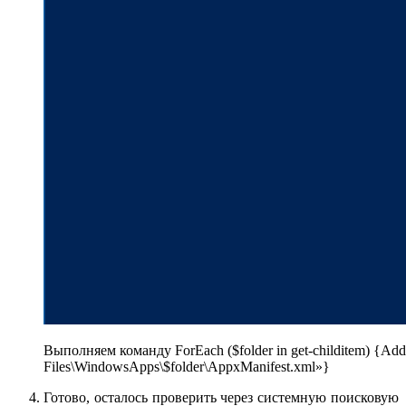
Выполняем команду ForEach ($folder in get-childitem) {Ad
Files\WindowsApps\$folder\AppxManifest.xml»}
Готово, осталось проверить через системную поисковую