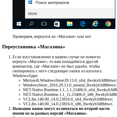
Проверяем, вернулся ли «Магазин» или нет
Переустановка «Магазина»
Если восстановление в вашем случае не помогло
вернуть «Магазин», то вам понадобится другой
компьютер, где «Магазин» не был удалён, чтобы
скопировать с него следующие папки из каталога
WindowsApps:
Microsoft.WindowsStore29.13.0_x64_8wekyb3d8bbwe;
WindowsStore_2016.29.13.0_neutral_8wekyb3d8bbwe;
NET.Native.Runtime.1.1_1.1.23406.0_x64_8wekyb3d8
NET.Native.Runtime.1.1_11.23406.0_x86_8wekyb3d8
VCLibs.140.00_14.0.23816.0_x64_8wekyb3d8bbwe;
VCLibs.140.00_14.0.23816.0_x86_8wekyb3d8bbwe.
Названия папок могут отличаться во второй части
имени из-за разных версий «Магазина»
.