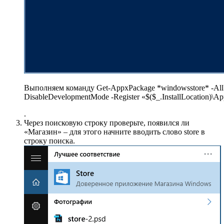
Выполняем команду Get-AppxPackage *windowsstore* -AllU
DisableDevelopmentMode -Register «$($_.InstallLocation)\A
.
Через поисковую строку проверьте, появился ли
«Магазин» – для этого начните вводить слово store в
строку поиска.