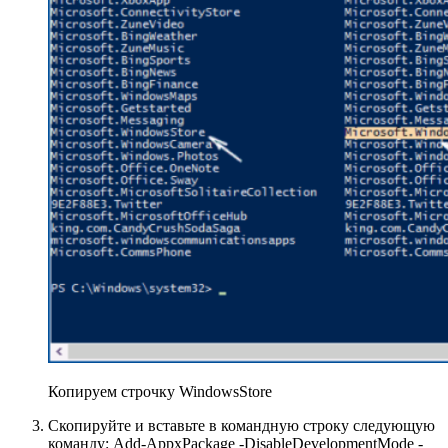
Копируем строчку WindowsStore
Скопируйте и вставьте в командную строку следующую
команду: Add-AppxPackage -DisableDevelopmentMode -