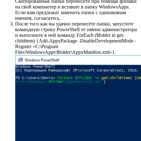
Скопированные папки перенесите при помощи флешки
на свой компьютер и вставьте в папку WindowsApps.
Если вам предложат заменить папки с одинаковым
именем, согласитесь.
После того как вы удачно перенесёте папки, запустите
командную строку PowerShell от имени администратора
и выполните в ней команду ForEach ($folder in get-
childitem) {Add-AppxPackage -DisableDevelopmentMode -
Register «C:\Program
Files\WindowsApps\$folder\AppxManifest.xml»}.