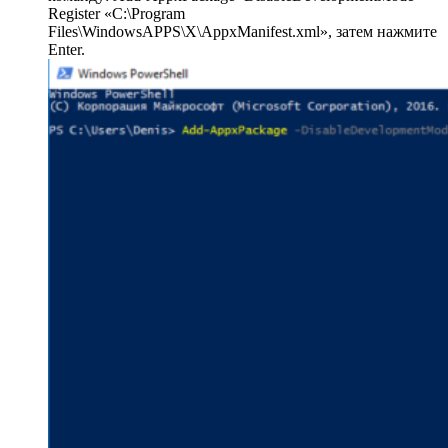
Register «C:\Program
Files\WindowsAPPS\X\AppxManifest.xml», затем нажмите
Enter.