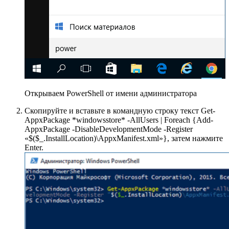
Открываем PowerShell от имени администратора
Скопируйте и вставьте в командную строку текст Get-
AppxPackage *windowsstore* -AllUsers | Foreach {Add-
AppxPackage -DisableDevelopmentMode -Register
«$($_.InstallLocation)\AppxManifest.xml»}, затем нажмите
Enter.