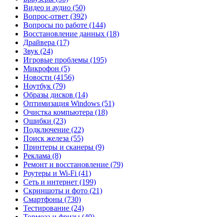
Видео и аудио
(50)
Вопрос-ответ
(392)
Вопросы по работе
(144)
Восстановление данных
(18)
Драйвера
(17)
Звук
(24)
Игровые проблемы
(195)
Микрофон
(5)
Новости
(4156)
Ноутбук
(79)
Образы дисков
(14)
Оптимизация Windows
(51)
Очистка компьютера
(18)
Ошибки
(23)
Подключение
(22)
Поиск железа
(55)
Принтеры и сканеры
(9)
Реклама
(8)
Ремонт и восстановление
(79)
Роутеры и Wi-Fi
(41)
Сеть и интернет
(199)
Скриншоты и фото
(21)
Смартфоны
(730)
Тестирование
(24)
Тормоза и фризы
(40)