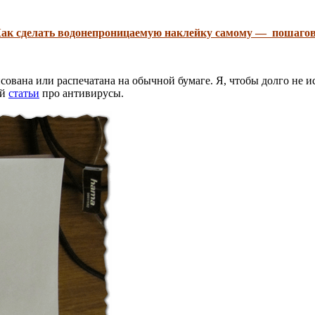
ак сделать водонепроницаемую
наклейку
самому — пошаго
исована или распечатана на обычной бумаге. Я, чтобы долго не 
ей
статьи
про антивирусы.