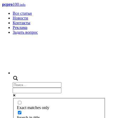
pcpro
100
.info
Все статьи
Новости
Контакты
Реклама
Задать вопрос
Exact matches only
Search in title