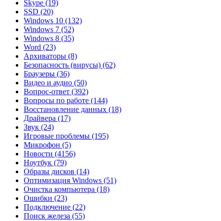
Skype
(19)
SSD
(20)
Windows 10
(132)
Windows 7
(52)
Windows 8
(35)
Word
(23)
Архиваторы
(8)
Безопасность (вирусы)
(62)
Браузеры
(36)
Видео и аудио
(50)
Вопрос-ответ
(392)
Вопросы по работе
(144)
Восстановление данных
(18)
Драйвера
(17)
Звук
(24)
Игровые проблемы
(195)
Микрофон
(5)
Новости
(4156)
Ноутбук
(79)
Образы дисков
(14)
Оптимизация Windows
(51)
Очистка компьютера
(18)
Ошибки
(23)
Подключение
(22)
Поиск железа
(55)