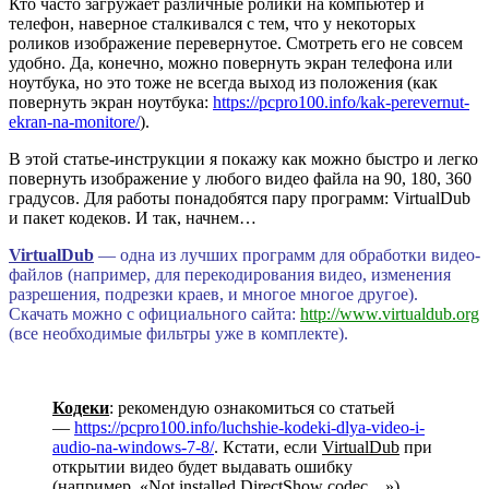
Кто часто загружает различные ролики на компьютер и
телефон, наверное сталкивался с тем, что у некоторых
роликов изображение перевернутое. Смотреть его не совсем
удобно. Да, конечно, можно повернуть экран телефона или
ноутбука, но это тоже не всегда выход из положения (как
повернуть экран ноутбука:
https://pcpro100.info/kak-perevernut-
ekran-na-monitore/
).
В этой статье-инструкции я покажу как можно быстро и легко
повернуть изображение у любого видео файла на 90, 180, 360
градусов. Для работы понадобятся пару программ: VirtualDub
и пакет кодеков. И так, начнем…
VirtualDub
— одна из лучших программ для обработки видео-
файлов (например, для перекодирования видео, изменения
разрешения, подрезки краев, и многое многое другое).
Скачать можно с официального сайта:
http://www.virtualdub.org
(все необходимые фильтры уже в комплекте).
Кодеки
: рекомендую ознакомиться со статьей
—
https://pcpro100.info/luchshie-kodeki-dlya-video-i-
audio-na-windows-7-8/
. Кстати, если
VirtualDub
при
открытии видео будет выдавать ошибку
(например, «Not installed DirectShow codec…»),