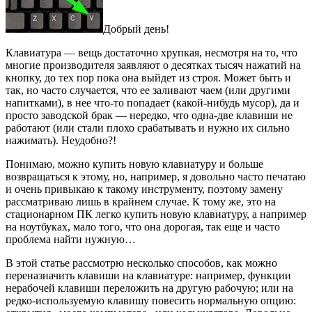
Добрый день!
Клавиатура — вещь достаточно хрупкая, несмотря на то, что
многие производителя заявляют о десятках тысяч нажатий на
кнопку, до тех пор пока она выйдет из строя. Может быть и
так, но часто случается, что ее заливают чаем (или другими
напитками), в нее что-то попадает (какой-нибудь мусор), да и
просто заводской брак — нередко, что одна-две клавиши не
работают (или стали плохо срабатывать и нужно их сильно
нажимать). Неудобно?!
Понимаю, можно купить новую клавиатуру и больше
возвращаться к этому, но, например, я довольно часто печатаю
и очень привыкаю к такому инструменту, поэтому замену
рассматриваю лишь в крайнем случае. К тому же, это на
стационарном ПК легко купить новую клавиатуру, а например
на ноутбуках, мало того, что она дорогая, так еще и часто
проблема найти нужную…
В этой статье рассмотрю несколько способов, как можно
переназначить клавиши на клавиатуре: например, функции
нерабочей клавиши переложить на другую рабочую; или на
редко-используемую клавишу повесить нормальную опцию: