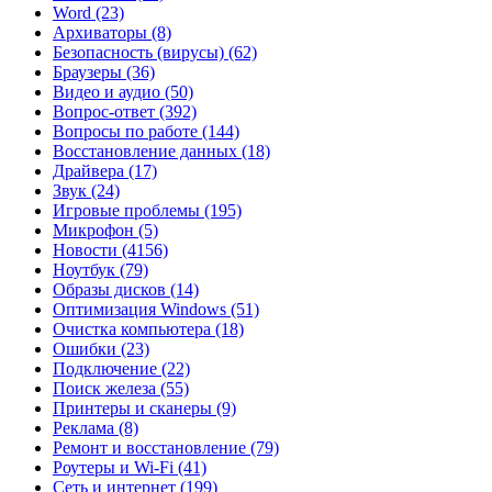
Word
(23)
Архиваторы
(8)
Безопасность (вирусы)
(62)
Браузеры
(36)
Видео и аудио
(50)
Вопрос-ответ
(392)
Вопросы по работе
(144)
Восстановление данных
(18)
Драйвера
(17)
Звук
(24)
Игровые проблемы
(195)
Микрофон
(5)
Новости
(4156)
Ноутбук
(79)
Образы дисков
(14)
Оптимизация Windows
(51)
Очистка компьютера
(18)
Ошибки
(23)
Подключение
(22)
Поиск железа
(55)
Принтеры и сканеры
(9)
Реклама
(8)
Ремонт и восстановление
(79)
Роутеры и Wi-Fi
(41)
Сеть и интернет
(199)