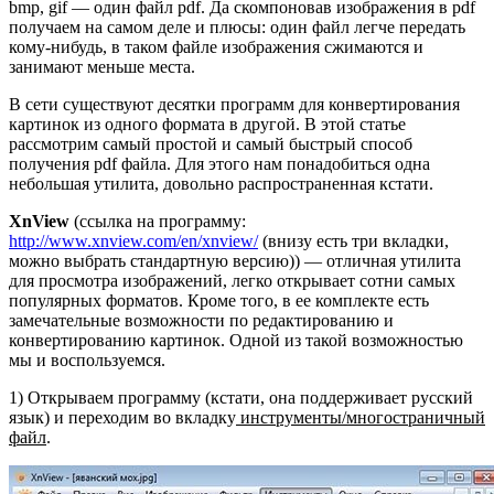
bmp, gif — один файл pdf. Да скомпоновав изображения в pdf
получаем на самом деле и плюсы: один файл легче передать
кому-нибудь, в таком файле изображения сжимаются и
занимают меньше места.
В сети существуют десятки программ для конвертирования
картинок из одного формата в другой. В этой статье
рассмотрим самый простой и самый быстрый способ
получения pdf файла. Для этого нам понадобиться одна
небольшая утилита, довольно распространенная кстати.
XnView
(ссылка на программу:
http://www.xnview.com/en/xnview/
(внизу есть три вкладки,
можно выбрать стандартную версию)) — отличная утилита
для просмотра изображений, легко открывает сотни самых
популярных форматов. Кроме того, в ее комплекте есть
замечательные возможности по редактированию и
конвертированию картинок. Одной из такой возможностью
мы и воспользуемся.
1) Открываем программу (кстати, она поддерживает русский
язык) и переходим во вкладку
инструменты/многостраничный
файл
.