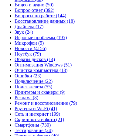
Видео и аудио
(50)
Вопрос-ответ
(392)
Вопросы по работе
(144)
Восстановление данных
(18)
Драйвера
(17)
Звук
(24)
Игровые проблемы
(195)
Микрофон
(5)
Новости
(4156)
Ноутбук
(79)
Образы дисков
(14)
Оптимизация Windows
(51)
Очистка компьютера
(18)
Ошибки
(23)
Подключение
(22)
Поиск железа
(55)
Принтеры и сканеры
(9)
Реклама
(8)
Ремонт и восстановление
(79)
Роутеры и Wi-Fi
(41)
Сеть и интернет
(199)
Скриншоты и фото
(21)
Смартфоны
(730)
Тестирование
(24)
Тормоза и фризы
(40)