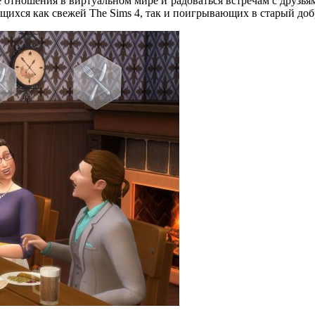
 отношения в виртуальном мире и радоваться встречам с друзьями
ющихся как свежей The Sims 4, так и поигрывающих в старый до