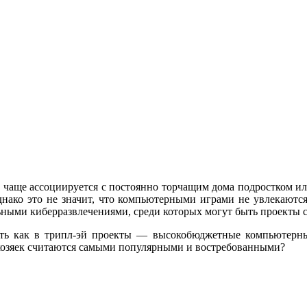
а чаще ассоциируется с постоянно торчащим дома подростком ил
 Однако это не значит, что компьютерными играми не увлекают
ьными киберразвлечениями, среди которых могут быть проекты 
ать как в трипл-эй проекты — высокобюджетные компьютерные
хозяек считаются самыми популярными и востребованными?