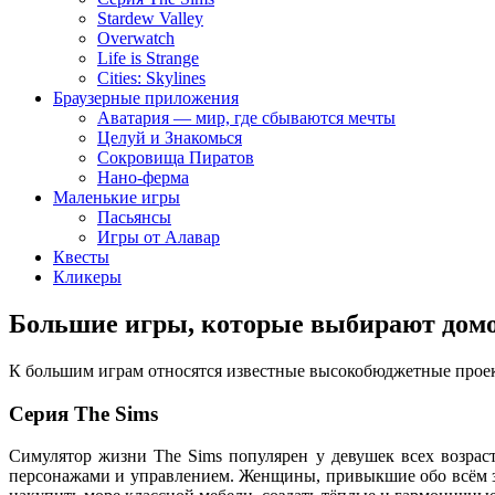
Stardew Valley
Overwatch
Life is Strange
Cities: Skylines
Браузерные приложения
Аватария — мир, где сбываются мечты
Целуй и Знакомься
Сокровища Пиратов
Нано-ферма
Маленькие игры
Пасьянсы
Игры от Алавар
Квесты
Кликеры
Большие игры, которые выбирают дом
К большим играм относятся известные высокобюджетные проек
Серия The Sims
Симулятор жизни The Sims популярен у девушек всех возраст
персонажами и управлением. Женщины, привыкшие обо всём за