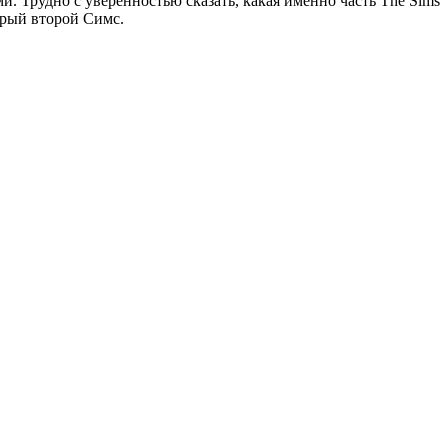
. Трудно с уверенностью сказать, какая именно часть The Sims
брый второй Симс.