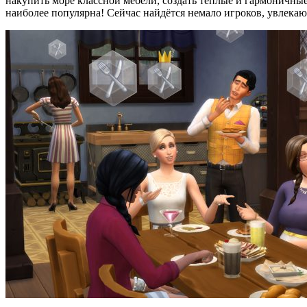
накупить море классной мебели, создать тёплые и гармоничные
наиболее популярна! Сейчас найдётся немало игроков, увлека