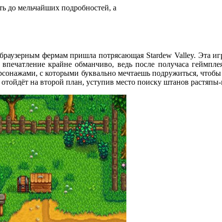
ь до мельчайших подробностей, а
раузерным фермам пришла потрясающая Stardew Valley. Эта игра
о впечатление крайне обманчиво, ведь после получаса геймплея
сонажами, с которыми буквально мечтаешь подружиться, чтобы 
ка отойдёт на второй план, уступив место поиску штанов растя