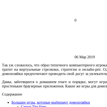
0
06 Мар 2019
Так уж сложилось, что образ типичного компьютерного игрок
тратит на виртуальные стрелялки, стратегии и онлайн-рпг.
домохозяйки предпочитают проводить свой досуг за увлекател
Дамы, заботящиеся о домашнем очаге и порядке, могут игр
простенькие браузерные приложения. Какие же игры для домо
Содержание
Большие игры, которые выбирают домохозяйки
Серия The Sims