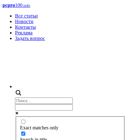
pcpro
100
.info
Все статьи
Новости
Контакты
Реклама
Задать вопрос
Exact matches only
Search in title