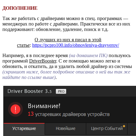
ДОПОЛНЕНИЕ
Так же работать с драйверами можно в спец. программах —
менеджерах по работе с драйверами. Практически все из них
поддерживают: обновление, удаление, поиск и т.д.
О лучших из них я писал в этой
статье
:
https://pcpro100.info/obnovleniya-drayverov/
Например, я в последнее время
(на домашнем ПК)
пользуюсь
программой
DriverBooster
. С ее помощью можно легко и
обновить, и откатить, да и удалить любой драйвер из системы
(скриншот ниже, более подробное описание о ней вы так же
найдите по ссылке выше)
.