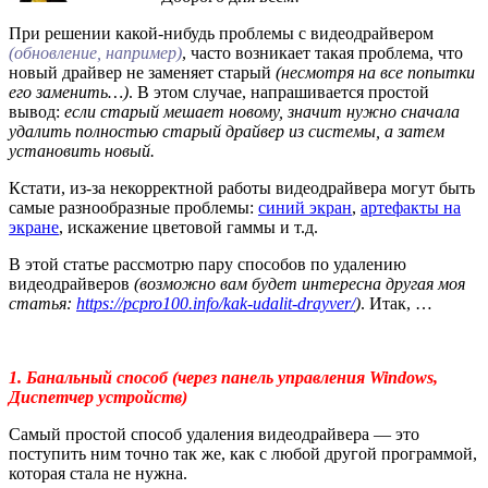
При решении какой-нибудь проблемы с видеодрайвером
(обновление, например)
, часто возникает такая проблема, что
новый драйвер не заменяет старый
(несмотря на все попытки
его заменить…)
. В этом случае, напрашивается простой
вывод:
если старый мешает новому, значит нужно сначала
удалить полностью старый драйвер из системы, а затем
установить новый.
Кстати, из-за некорректной работы видеодрайвера могут быть
самые разнообразные проблемы:
синий экран
,
артефакты на
экране
, искажение цветовой гаммы и т.д.
В этой статье рассмотрю пару способов по удалению
видеодрайверов
(возможно вам будет интересна другая моя
статья:
https://pcpro100.info/kak-udalit-drayver/
)
. Итак, …
1. Банальный способ (через панель управления Windows,
Диспетчер устройств)
Самый простой способ удаления видеодрайвера — это
поступить ним точно так же, как с любой другой программой,
которая стала не нужна.