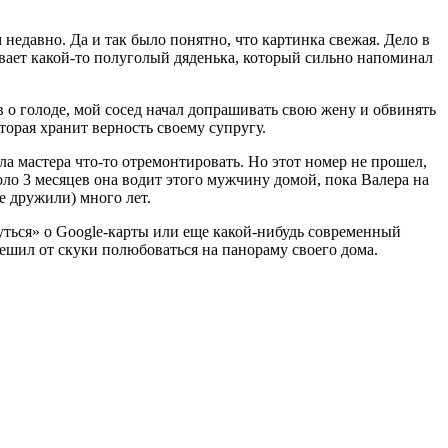
недавно. Да и так было понятно, что картинка свежая. Дело в
ивает какой-то полуголый дяденька, который сильно напоминал
в о голоде, мой сосед начал допрашивать свою жену и обвинять
торая хранит верность своему супругу.
а мастера что-то отремонтировать. Но этот номер не прошел,
коло 3 месяцев она водит этого мужчину домой, пока Валера на
е дружили) много лет.
уться» о Google-карты или еще какой-нибудь современный
 решил от скуки полюбоваться на панораму своего дома.