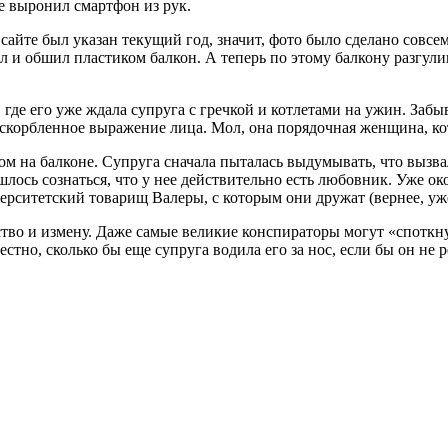
е выронил смартфон из рук.
йте был указан текущий год, значит, фото было сделано совсем 
л и обшил пластиком балкон. А теперь по этому балкону разгул
где его уже ждала супруга с гречкой и котлетами на ужин. Забы
а оскорбленное выражение лица. Мол, она порядочная женщина, ко
м на балконе. Супруга сначала пыталась выдумывать, что вызвал
ишлось сознаться, что у нее действительно есть любовник. Уже о
верситетский товарищ Валеры, с которым они дружат (вернее, уж
ство и измену. Даже самые великие конспираторы могут «споткн
естно, сколько бы еще супруга водила его за нос, если бы он не