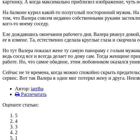
картинку. А когда максимально приблизил изображение, чуть н
На балконе курил какой-то полуголый посторонний мужик. На са
том, что Валера совсем недавно собственными руками застекли
кого-то моему соседу.
Еле дождавшись окончания рабочего дня, Валера рванул домой, 
ее в измене. Та, естественно сделала круглые глаза и скорчил
Но тут Валера показал жене ту самую панораму с голым мужико
ведь сосед все и всегда делает по дому сам. Тогда женщине пр
работе. Но, что самое обидное, этим любовником оказался уни
Сейчас не те времена, когда можно спокойно скрыть предатель
сервис. Вот так Валера в один миг потерял жену и друга. Неизв
Автор:
iarriba
Распечатать
Оцените статью:
5
4
3
2
1