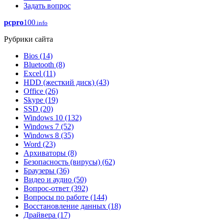
Задать вопрос
pcpro
100
.info
Рубрики сайта
Bios
(14)
Bluetooth
(8)
Excel
(11)
HDD (жесткий диск)
(43)
Office
(26)
Skype
(19)
SSD
(20)
Windows 10
(132)
Windows 7
(52)
Windows 8
(35)
Word
(23)
Архиваторы
(8)
Безопасность (вирусы)
(62)
Браузеры
(36)
Видео и аудио
(50)
Вопрос-ответ
(392)
Вопросы по работе
(144)
Восстановление данных
(18)
Драйвера
(17)