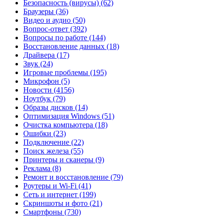
Безопасность (вирусы)
(62)
Браузеры
(36)
Видео и аудио
(50)
Вопрос-ответ
(392)
Вопросы по работе
(144)
Восстановление данных
(18)
Драйвера
(17)
Звук
(24)
Игровые проблемы
(195)
Микрофон
(5)
Новости
(4156)
Ноутбук
(79)
Образы дисков
(14)
Оптимизация Windows
(51)
Очистка компьютера
(18)
Ошибки
(23)
Подключение
(22)
Поиск железа
(55)
Принтеры и сканеры
(9)
Реклама
(8)
Ремонт и восстановление
(79)
Роутеры и Wi-Fi
(41)
Сеть и интернет
(199)
Скриншоты и фото
(21)
Смартфоны
(730)