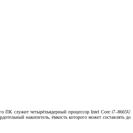
о ПК служит четырёхъядерный процессор Intel Core i7–8665U
рдотельный накопитель, ёмкость которого может составлять до