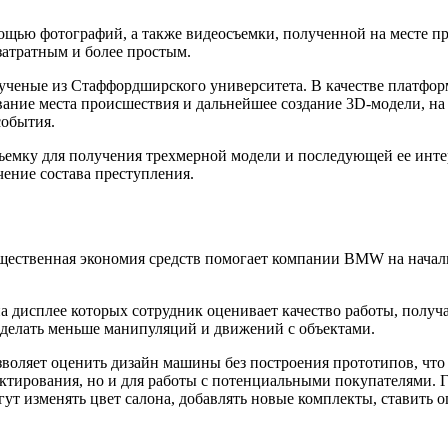
ощью фотографий, а также видеосъемки, полученной на месте п
затратным и более простым.
ченые из Стаффордширского университета. В качестве платфор
вание места происшествия и дальнейшее создание 3D-модели, на
события.
съемку для получения трехмерной модели и последующей ее ин
чение состава преступления.
щественная экономия средств помогает компании BMW на начал
а дисплее которых сотрудник оценивает качество работы, получа
 делать меньше манипуляций и движений с объектами.
воляет оценить дизайн машины без построения прототипов, что
ектирования, но и для работы с потенциальными покупателями. 
ут изменять цвет салона, добавлять новые комплекты, ставить 