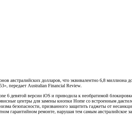
онов австралийских долларов, что эквивалентно 6,8 миллиона д
, передает Australian Financial Review.
one 6 девятой версии iOS и приводила к необратимой блокировке
рвисные центры для замены кнопки Home со встроенным дактило
низма безопасности, призванного защитить гаджеты от несанкци
тном гарантийном ремонте, нарушая тем самым австралийское за