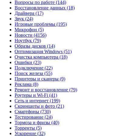
Вопросы по работе
(144)
Восстановление данных
(18)
Драйвера
(17)
Звук
(24)
Игровые проблемы
(195)
Микрофон
(5)
Новости
(4156)
Ноутбук
(79)
Образы дисков
(14)
Оптимизация Windows
(51)
Очистка компьютера
(18)
Ошибки
(23)
Подключение
(22)
Поиск железа
(55)
Принтеры и сканеры
(9)
Реклама
(8)
Ремонт и восстановление
(79)
Роутеры и Wi-Fi
(41)
Сеть и интернет
(199)
Скриншоты и фото
(21)
Смартфоны
(730)
Тестирование
(24)
Тормоза и фризы
(40)
Торренты
(5)
Ускорение
(32)