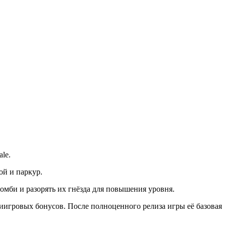
le‎.
ой и паркур.
зомби и разорять их гнёзда для повышения уровня.
триигровых бонусов. После полноценного релиза игры её базовая