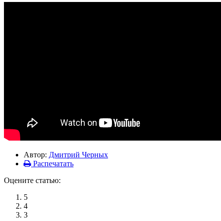
Автор:
Дмитрий Черных
Распечатать
Оцените статью:
5
4
3