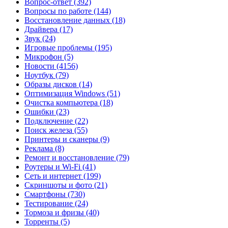
Вопрос-ответ
(392)
Вопросы по работе
(144)
Восстановление данных
(18)
Драйвера
(17)
Звук
(24)
Игровые проблемы
(195)
Микрофон
(5)
Новости
(4156)
Ноутбук
(79)
Образы дисков
(14)
Оптимизация Windows
(51)
Очистка компьютера
(18)
Ошибки
(23)
Подключение
(22)
Поиск железа
(55)
Принтеры и сканеры
(9)
Реклама
(8)
Ремонт и восстановление
(79)
Роутеры и Wi-Fi
(41)
Сеть и интернет
(199)
Скриншоты и фото
(21)
Смартфоны
(730)
Тестирование
(24)
Тормоза и фризы
(40)
Торренты
(5)