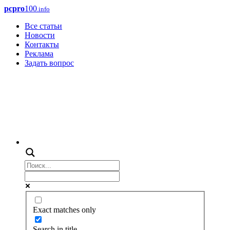
pcpro
100
.info
Все статьи
Новости
Контакты
Реклама
Задать вопрос
Exact matches only
Search in title