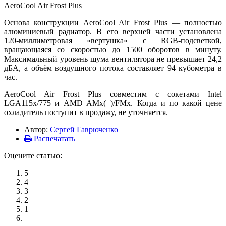
AeroCool Air Frost Plus
Основа конструкции AeroCool Air Frost Plus — полностью
алюминиевый радиатор. В его верхней части установлена
120-миллиметровая «вертушка» с RGB-подсветкой,
вращающаяся со скоростью до 1500 оборотов в минуту.
Максимальный уровень шума вентилятора не превышает 24,2
дБА, а объём воздушного потока составляет 94 кубометра в
час.
AeroCool Air Frost Plus совместим с сокетами Intel
LGA115x/775 и AMD AMx(+)/FMx. Когда и по какой цене
охладитель поступит в продажу, не уточняется.
Автор:
Сергей Гаврюченко
Распечатать
Оцените статью:
5
4
3
2
1