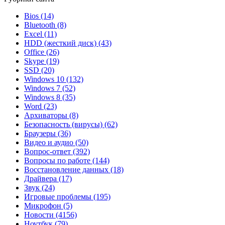
Bios
(14)
Bluetooth
(8)
Excel
(11)
HDD (жесткий диск)
(43)
Office
(26)
Skype
(19)
SSD
(20)
Windows 10
(132)
Windows 7
(52)
Windows 8
(35)
Word
(23)
Архиваторы
(8)
Безопасность (вирусы)
(62)
Браузеры
(36)
Видео и аудио
(50)
Вопрос-ответ
(392)
Вопросы по работе
(144)
Восстановление данных
(18)
Драйвера
(17)
Звук
(24)
Игровые проблемы
(195)
Микрофон
(5)
Новости
(4156)
Ноутбук
(79)